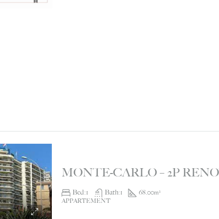
Bed:
1
Bath:
1
68.00
m²
APPARTEMENT