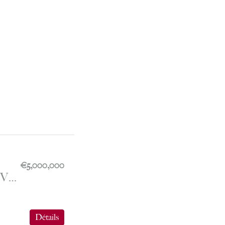
€5,000,000
MONTE-CARLO – 2P RENOVATED WITH PANORAMIC VIEW – LE CONTINENTAL
Détails