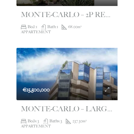
MONTE-CARLO – 2P RENOVATED WITH PANORAMIC VIEW – LE CONTINENTAL
Bed:
1
Bath:
1
68.00
m²
APPARTEMENT
€15,500,000
MONTE-CARLO – LARGE 4 ROOM APARTMENT – LE SAINT ANDRÉ
Beds:
3
Baths:
3
237.30
m²
APPARTEMENT