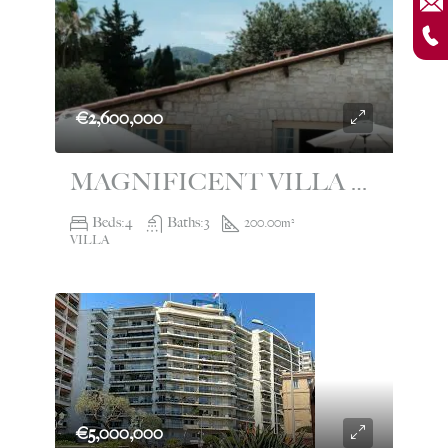
€2,600,000
MAGNIFICENT VILLA FOR SALE WITH SWIMMING POOL RCM
Beds:
4
Baths:
3
200.00
m²
VILLA
€5,000,000