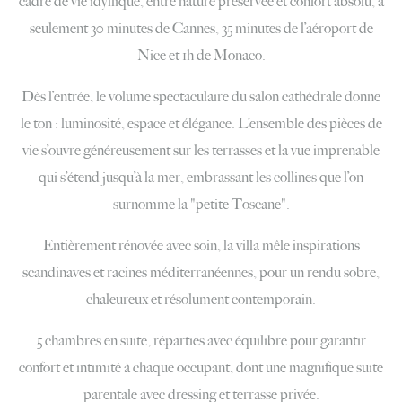
cadre de vie idyllique, entre nature préservée et confort absolu, à
seulement 30 minutes de Cannes, 35 minutes de l’aéroport de
Nice et 1h de Monaco.
Dès l’entrée, le volume spectaculaire du salon cathédrale donne
le ton : luminosité, espace et élégance. L’ensemble des pièces de
vie s’ouvre généreusement sur les terrasses et la vue imprenable
qui s’étend jusqu’à la mer, embrassant les collines que l’on
surnomme la "petite Toscane".
Entièrement rénovée avec soin, la villa mêle inspirations
scandinaves et racines méditerranéennes, pour un rendu sobre,
chaleureux et résolument contemporain.
5 chambres en suite, réparties avec équilibre pour garantir
confort et intimité à chaque occupant, dont une magnifique suite
parentale avec dressing et terrasse privée.