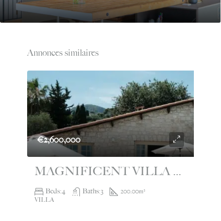
Annonces similaires
€2,600,000
MAGNIFICENT VILLA FOR SALE WITH SWIMMING POOL RCM
Beds:
4
Baths:
3
200.00
m²
VILLA