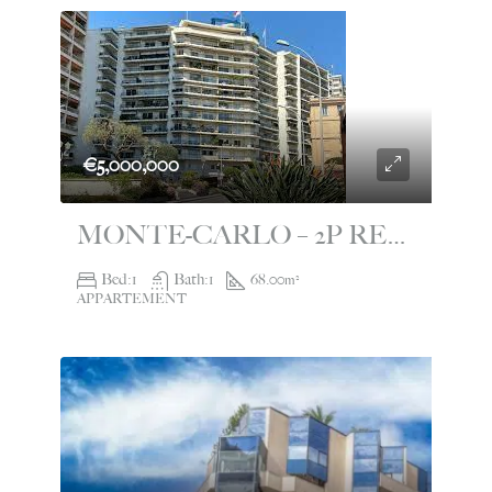
€5,000,000
MONTE-CARLO – 2P RENOVATED WITH PANORAMIC VIEW – LE CONTINENTAL
Bed:
1
Bath:
1
68.00
m²
APPARTEMENT