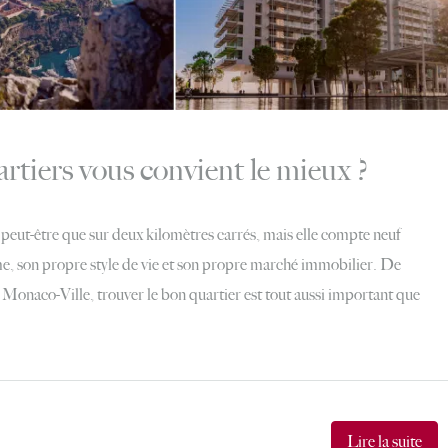
rtiers vous convient le mieux ?
peut-être que sur deux kilomètres carrés, mais elle compte neuf
me, son propre style de vie et son propre marché immobilier. De
Monaco-Ville, trouver le bon quartier est tout aussi important que
Lire la suite