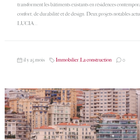
transforment les bâtiments existants en résidences contempora
confort, de durabilité et de design. Deux projets notables act
LUCIA...
il y a5 mois
Immobilier
,
La construction
0