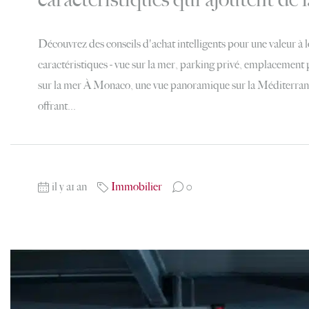
Découvrez des conseils d'achat intelligents pour une valeur à
caractéristiques - vue sur la mer, parking privé, emplacement pr
sur la mer À Monaco, une vue panoramique sur la Méditerranée 
offrant...
il y a1 an
Immobilier
0