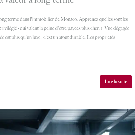
 long terme dans l'immobilier de Monaco. Apprenez quelles sont les
ivilégié - qui valent la peine d'être payées plus cher. 1. Vue dégagée
est plus qu'un luxe : c'est un atout durable. Les propriétés
Lire la suite