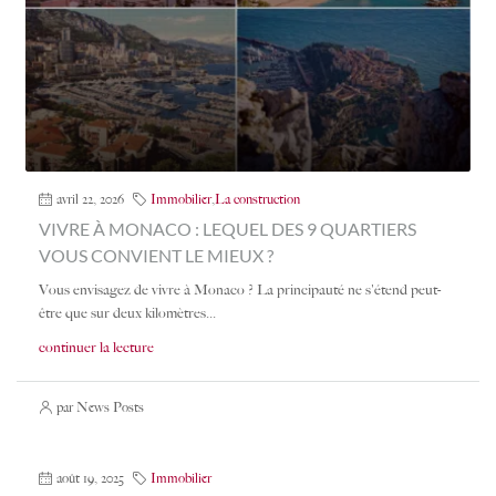
avril 22, 2026
Immobilier
,
La construction
VIVRE À MONACO : LEQUEL DES 9 QUARTIERS
VOUS CONVIENT LE MIEUX ?
Vous envisagez de vivre à Monaco ? La principauté ne s'étend peut-
être que sur deux kilomètres...
continuer la lecture
par News Posts
août 19, 2025
Immobilier