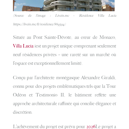
(Source de l’image : Livein.mc – Résidence Villa Lucia
https://livein.mc/fr/residence/869394)
Située au Pont Sainte-Dévote, au cœur de Monaco,
Villa Lucia
i
est un projet unique comprenant seulement
neuf résidences privées – une rareté sur un marché où
l’espace est exceptionnellement limité.
Conçu par l’architecte monégasque Alexandre Giraldi,
connu pour des projets emblématiques tels que la Tour
Odéon et Testimonio II, le bâtiment reflète une
approche architecturale raffinée qui concilie élégance et
discrétion.
L’achèvement du projet est prévu pour
2026
Le projet a