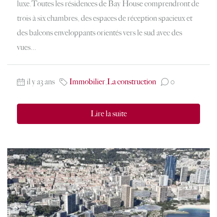
luxe.Toutes les résidences de Bay House comprendront de
trois à six chambres, des espaces de réception spacieux et
des balcons enveloppants orientés vers le sud avec des
vues...
il y a3 ans
Immobilier
,
La construction
0
Lire la suite