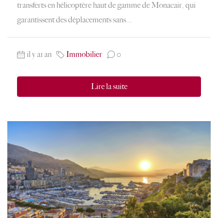
transferts en hélicoptère haut de gamme de Monacair, qui
garantissent des déplacements sans...
il y a1 an
Immobilier
0
Lire la suite